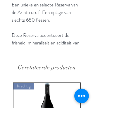
Een unieke en selecte Reserva van
de Arinto druif. Een oplage van
slechts 680 flessen.
Deze Reserva accentueert de
frisheid, mineraliteit en aciditeit van
de Arinto druif. De rijping op hout
,in een vat 500l, zorgt voor een
delicate smaak. De power van de
Gerelateerde producten
Arinto wordt beteugeld en maakt
plaats voor een zachte , intense
Krachtig
Krachtig
wijn.
De wijn heeft een
citroenachtige kleur, met een
delicaat mineraal aroma, typisch
voor de druivensoort en de invloed
van de Atlantische Oceaan.