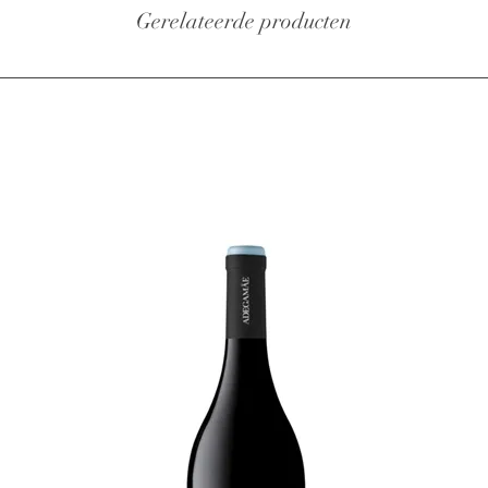
textuur
Gerelateerde producten
De wijn
kleur,me
witte b
verfijnd
minerale
Uitsteke
pastage
De wijn
om er op
Tasting
of raspb
The pala