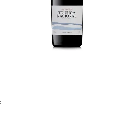
balanced
V Micale
Wine En
Robert 
Revista
Quinta 
de Lisbo
2