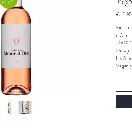
Veg
€ 12,95
Finesse 
d'Oiro.
100% S
De wijn 
heeft ee
Vegan be
product
klaren, 
De drui
klei en 
De ferm
tanks, w
verder r