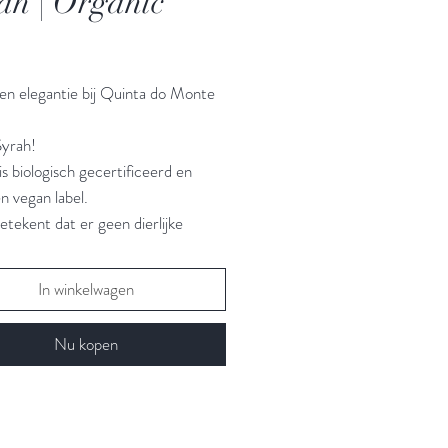
an | Organic
Prijs
en elegantie bij Quinta do Monte
yrah!
is biologisch gecertificeerd en
n vegan label.
tekent dat er geen dierlijke
en werden gebruikt, noch voor het
noch om de de fles te sealen.
In winkelwagen
ven hebben gerijpt op bodems van
Nu kopen
kalksteen.
entatie vond plaats op INOX
aarna het sap 5 maanden ‘sur lie’
ijpt op de inox. Mooie crispy